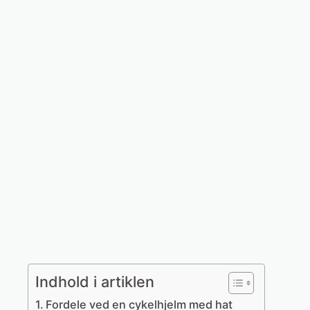
Spring
til
Cykel
indhold
Cykelhjelm med 
marts 23, 2026
Indhold i artiklen
Fordele ved en cykelhjelm med hat